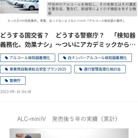
どうする国交省？ どうする警察庁？ 「検知器
義務化、効果ナシ」～ついにアカデミックから不
都合な真実の論証が～
アルコール検知器義務化
白ナンバーアルコール検知器義務化
事業用自動車総合安全プラン2025
運行管理高度化検討会
警察庁
2022-09-16 04:38