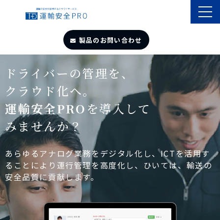
製品のお問い合わせ
TOP
ドライバーの管理を、
クラウド化へ。
導入事例
運輸安全PRO
を導入して
みませんか？
製品・サービス
自動点呼
あらゆるアナログ業務をデジタル化し、ICTを活用す
ることにより運行管理を高度化し、ひいては、輸送の
安全品質に貢献します。
遠隔点呼
お役立ちサイト