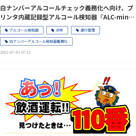
白ナンバーアルコールチェック義務化へ向け、プ
リンタ内蔵記録型アルコール検知器『ALC-mini
Ⅳ IC 』記録紙フォーマットをバージョンアッ
アルコール検知器
点呼
運行管理
プ！
白ナンバーアルコール検知器義務化
2022-07-01 07:52