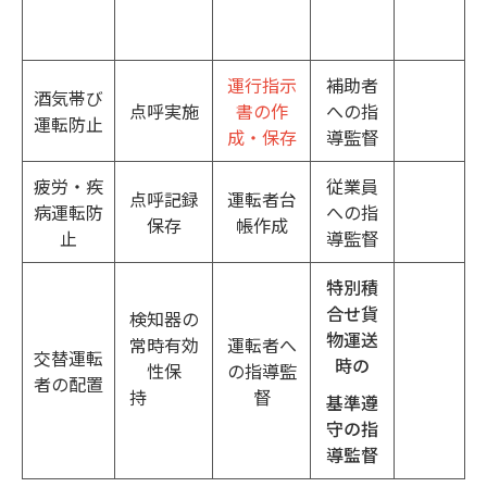
運行指示
補助者
酒気帯び
点呼実施
書の作
への指
運転防止
成・保存
導監督
疲労・疾
従業員
点呼記録
運転者台
病運転防
への指
保存
帳作成
止
導監督
特別積
合せ貨
検知器の
物運送
常時有効
運転者へ
交替運転
時の
性保
の指導監
者の配置
持
督
基準遵
守の指
導監督