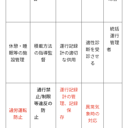
統括
運行
適性診
管理
休憩・睡
積載方法
運行記録
断を受
者
眠等の施
の指導監
計の適切
診させ
設管理
督
な供用
る
通行禁
運行記録
止/制限
計の管
等違反の
理、記録
異常気
過労運転
防
保
象時の
防止
止
存
対応