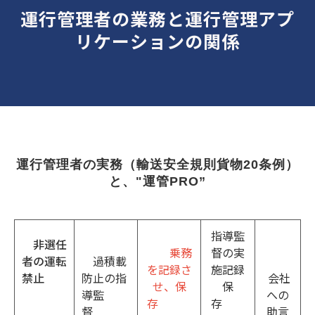
運行管理者の業務と運行管理アプ
リケーションの関係
運行管理者の実務（輸送安全規則貨物20条例）
と、"運管PRO”
指導監
非選任
乗務
督の実
者の運転
過積載
を記録さ
施記録
禁止
防止の指
会社
せ、保
保
導監
への
存
存
督
助言