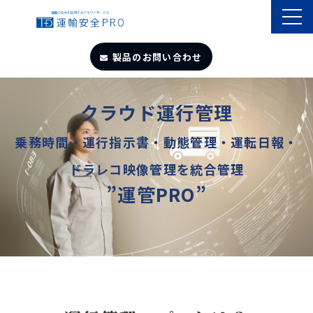
製品のお問い合わせ
TOP
クラウド運行管理
導入事例
乗務時間・運行指示書・動態管理・運転日報・
ドラレコ映像管理を統合管理
製品・サービス
”運管PRO”
自動点呼
遠隔点呼
お役立ちサイト