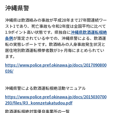
沖縄県警
沖縄県は飲酒絡みの事故が平成28年まで27年間連続ワー
スト1であり、死亡事故も令和2年度は全国平均に比べて
1.9ポイント高い状態です。県独自に
沖縄県飲酒運転根絶
条例
が策定されている中での、沖縄県警による、飲酒運
転の実態レポートです。飲酒絡みの人身事故発生状況と
居住地別飲酒運転検挙者数が3ヶ月毎にまとめられてい
ます。
https://www.police.pref.okinawa.jp/docs/2017090800
036/
沖縄県警による飲酒運転根絶活動マニュアル
https://www.police.pref.okinawa.jp/docs/2015030700
293/files/R3_konnzetukatudou.pdf
飲酒運転根絶対策優良事業所の一覧