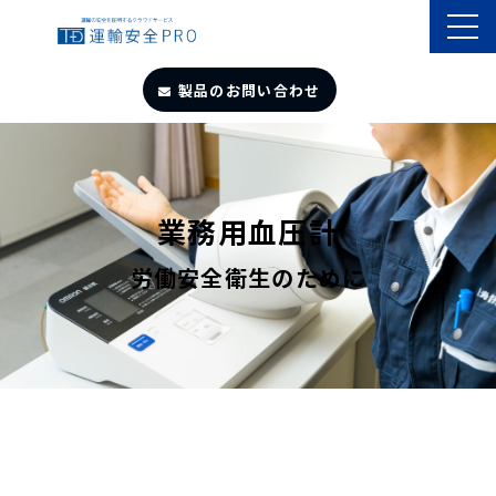
製品のお問い合わせ
TOP
導入事例
業務用血圧計
労働安全衛生のために
製品・サービス
自動点呼
遠隔点呼
お役立ちサイト