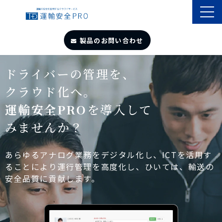
製品のお問い合わせ
TOP
ドライバーの管理を、
クラウド化へ。
導入事例
運輸安全PRO
を導入して
みませんか？
製品・サービス
自動点呼
あらゆるアナログ業務をデジタル化し、ICTを活用す
ることにより運行管理を高度化し、ひいては、輸送の
安全品質に貢献します。
遠隔点呼
お役立ちサイト