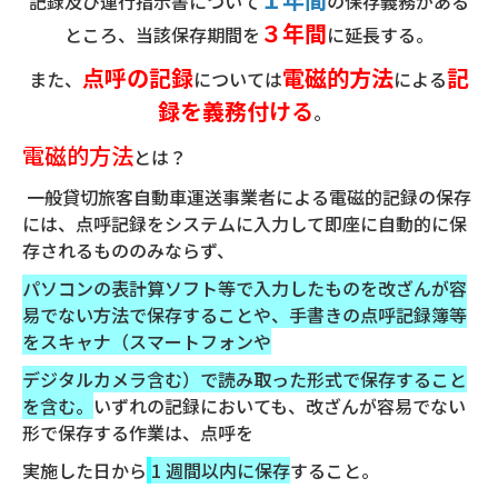
記録及び運行指示書について
の保存義務がある
３年間
ところ、当該保存期間を
に延長する。
点呼の記録
電磁的方法
記
また、
については
による
録を義務付ける
。
電磁的方法
とは？
一般貸切旅客自動車運送事業者による電磁的記録の保存
には、点呼記録をシステムに入力して即座に自動的に保
存されるもののみならず、
パソコンの表計算ソフト等で入力したものを改ざんが容
易でない方法で保存することや、手書きの点呼記録簿等
をスキャナ（スマートフォンや
デジタルカメラ含む）で読み取った形式で保存すること
を含む。
いずれの記録においても、改ざんが容易でない
形で保存する作業は、点呼を
実施した日から
1 週間以内に保存
すること。