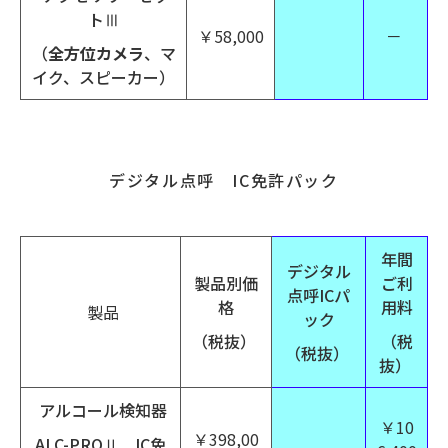
トⅢ
￥58,000
－
（
全方位カメラ
、マ
イク、スピーカー）
デジタル点呼 IC免許パック
年間
デジタル
製品別価
ご利
点呼ICパ
格
用料
製品
ック
（税抜）
（税
（税抜）
抜）
アルコール検知器
￥10
￥398,00
ALC-PROⅡ IC免