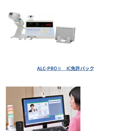
ALC-PROⅡ IC免許パック