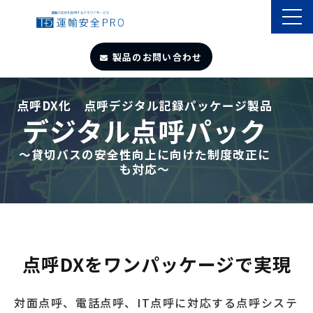
製品のお問い合わせ
TOP
点呼DX化　点呼デジタル記録パッケージ製品
デジタル点呼パック
導入事例
～貸切バスの安全性向上に向けた制度改正に
も対応～
製品・サービス
自動点呼
遠隔点呼
点呼DXをワンパッケージで実現
お役立ちサイト
対面点呼、電話点呼、IT点呼に対応する点呼システ