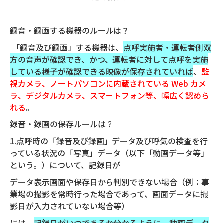
録音・録画する機器のルールは？
「録音及び録画」する機器は、
点呼実施者・運転者側双
方の音声が確認でき、かつ、運転者に対して点呼を実施
している様子が確認できる映像が保存されていれば
、
監
視カメラ、ノートパソコンに内蔵されている Web カメ
ラ、デジタルカメラ、スマートフォン等、幅広く認めら
れる
。
録音・録画の保存ルールは？
1.点呼時の「録音及び録画」データ及び呼気の検査を行
っている状況の「写真」データ（以下「動画データ等」
という。）について、記録日が
データ表示画面や保存日から判別できない場合（例：事
業場の撮影を常時行った場合であって、画面データに撮
影日が入力されていない場合等）
には、
記録日がいつであるか分かるように、動画データ