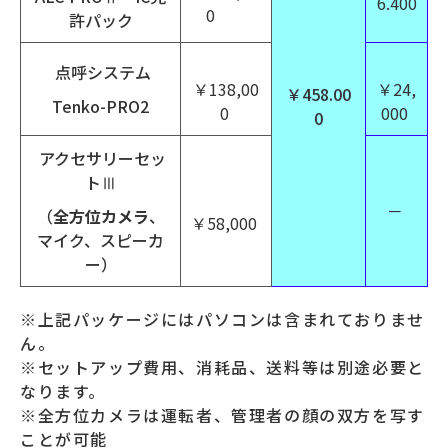
6.400
0
許パック
点呼システム
￥138,00
￥24,
￥458.00
Tenko-PRO2
0
000
0
アクセサリーセッ
トⅢ
－
（
全方位カメラ
、
￥58,000
マイク、スピーカ
ー）
※上記パッケージにはパソコンは含まれておりませ
ん。
※セットアップ費用、消耗品、送料等は別途必要と
なります。
※全方位カメラは運転者、管理者の顔の双方を写す
ことが可能