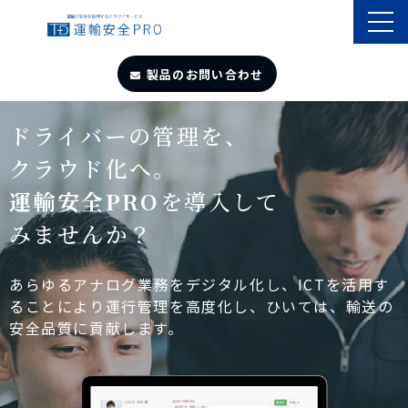
製品のお問い合わせ
TOP
ドライバーの管理を、
クラウド化へ。
導入事例
運輸安全PRO
を導入して
みませんか？
製品・サービス
自動点呼
あらゆるアナログ業務をデジタル化し、ICTを活用す
ることにより運行管理を高度化し、ひいては、輸送の
安全品質に貢献します。
遠隔点呼
お役立ちサイト