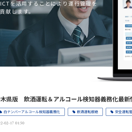
ICTを活用することにより運行管理を
貢献します。
栃木県版 飲酒運転＆アルコール検知器義務化最新
白ナンバーアルコール検知器義務化
飲酒運転根絶
安全運転
2-02-17 01:50