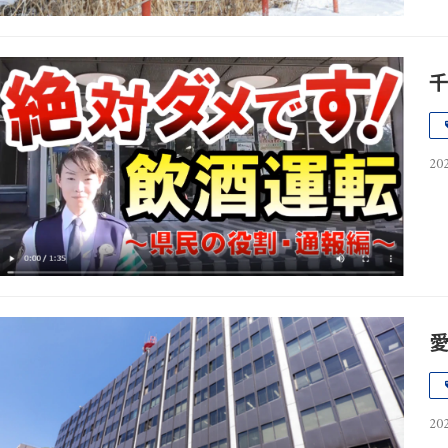
202
202