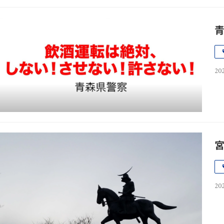
202
202