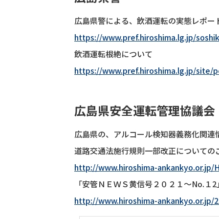
広島県警による、飲酒運転の実態レポー
https://www.pref.hiroshima.lg.jp/soshik
飲酒運転根絶について
https://www.pref.hiroshima.lg.jp/site/
広島県安全運転管理協議会
広島県の、アルコール検知器義務化関連
道路交通法施行規則一部改正についての
http://www.hiroshima-ankankyo.or.jp/
「安管ＮＥＷＳ黄信号２０２１～No.１
http://www.hiroshima-ankankyo.or.jp/2