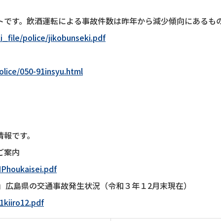
トです。飲酒運転による事故件数は昨年から減少傾向にあるも
i_file/police/jikobunseki.pdf
police/050-91insyu.html
情報です。
ご案内
HPhoukaisei.pdf
2」広島県の交通事故発生状況（令和３年１2月末現在）
1kiiro12.pdf