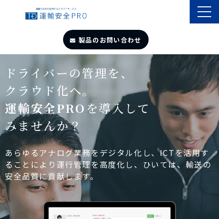
製品のお問い合わせ
TOP
ドライバーの管理を、
クラウド化へ。
導入事例
運輸安全PRO
を導入して
みませんか？
製品・サービス
自動点呼
あらゆるアナログ業務をデジタル化し、ICTを活用す
ることにより運行管理を高度化し、ひいては、輸送の
安全品質に貢献します。
遠隔点呼
お役立ちサイト