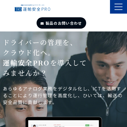
製品のお問い合わせ
TOP
ドライバーの管理を、
クラウド化へ。
導入事例
運輸安全PRO
を導入して
みませんか？
製品・サービス
自動点呼
あらゆるアナログ業務をデジタル化し、ICTを活用す
ることにより運行管理を高度化し、ひいては、輸送の
安全品質に貢献します。
遠隔点呼
お役立ちサイト