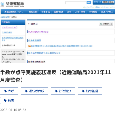
半数が点呼実施義務違反（近畿運輸局2021年11
月度監査）
点呼
運転者台帳
行政処分
指導監督
監査
2022-06-15 05:22