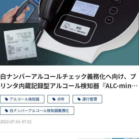
白ナンバーアルコールチェック義務化へ向け、プ
リンタ内蔵記録型アルコール検知器『ALC-mini
Ⅳ IC 』記録紙フォーマットをバージョンアッ
アルコール検知器
点呼
運行管理
プ！
白ナンバーアルコール検知器義務化
2022-07-01 07:52