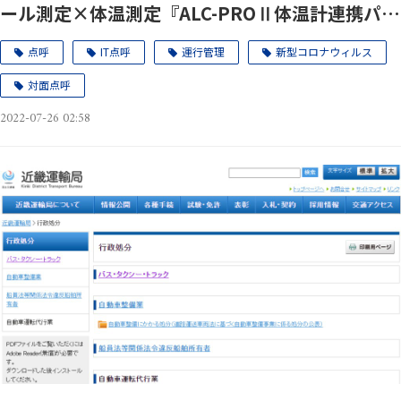
ール測定×体温測定『ALC-PROⅡ体温計連携パッ
ク』 販売実績 2022年7月26日
点呼
IT点呼
運行管理
新型コロナウィルス
対面点呼
2022-07-26 02:58