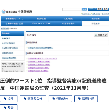
圧倒的ワースト1位 指導監督実施or記録義務違
反 中国運輸局の監査（2021年11月度）
点呼
運転者台帳
行政処分
指導監督
監査