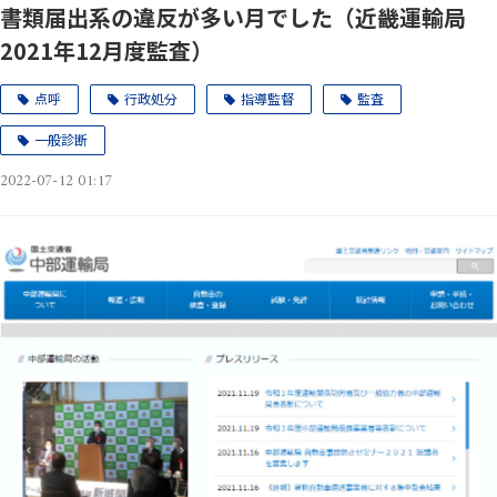
書類届出系の違反が多い月でした（近畿運輸局
2021年12月度監査）
点呼
行政処分
指導監督
監査
一般診断
2022-07-12 01:17