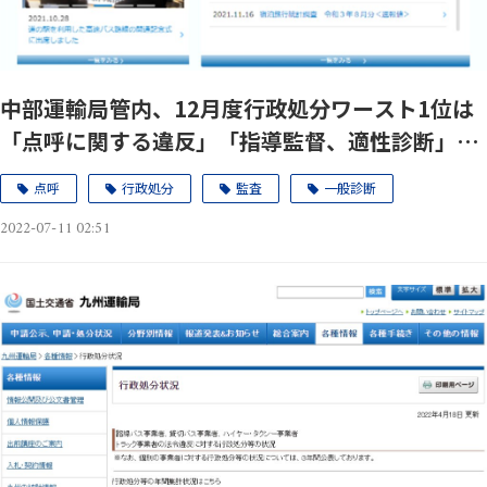
中部運輸局管内、12月度行政処分ワースト1位は
「点呼に関する違反」「指導監督、適性診断」が
2か月連続で僅か1件差のツートップに。
点呼
行政処分
監査
一般診断
2022-07-11 02:51