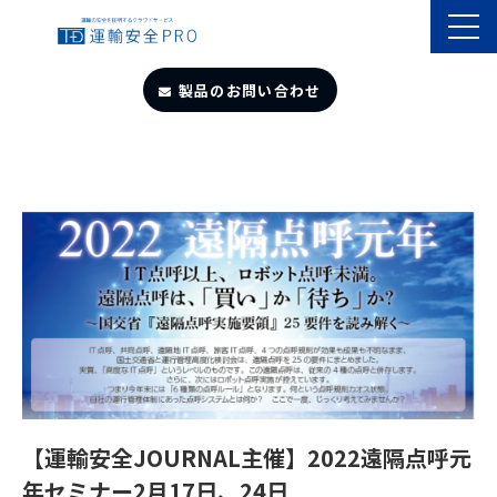
製品のお問い合わせ
TOP
導入事例
製品・サービス
自動点呼
遠隔点呼
【運輸安全JOURNAL主催】2022遠隔点呼元
お役立ちサイト
年セミナー2月17日、24日