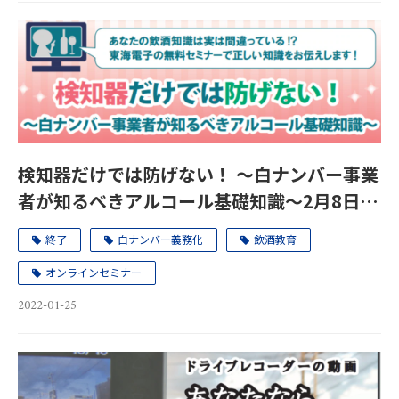
検知器だけでは防げない！ ～白ナンバー事業
者が知るべきアルコール基礎知識～2月8日
(火)、28日（月）
終了
白ナンバー義務化
飲酒教育
オンラインセミナー
2022-01-25