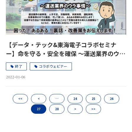
【データ・テック&東海電子コラボセミナ
ー】命を守る・安全を確保 ～運送業界のウラ
事情～ 1月28日（金）
終了
コラボウェビナー
2022-01-06
<<
<
…
24
25
26
27
28
>
>>