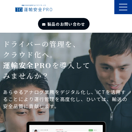
製品のお問い合わせ
TOP
ドライバーの管理を、
クラウド化へ。
導入事例
運輸安全PRO
を導入して
みませんか？
製品・サービス
自動点呼
あらゆるアナログ業務をデジタル化し、ICTを活用す
ることにより運行管理を高度化し、ひいては、輸送の
安全品質に貢献します。
遠隔点呼
お役立ちサイト