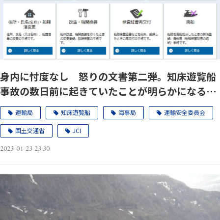
身内に忖度なし 怒りの文書第二弾。知床遊覧船
事故の数日前に起きていたことが明らかになるに
つれ・・
運輸局
知床遊覧船
海事局
運輸安全委員会
国土交通省
JCI
2023-01-23 23:30