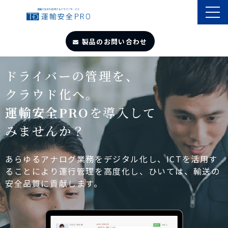
製品のお問い合わせ
TOP
ドライバーの管理を、
クラウド化へ。
導入事例
運輸安全PRO
を導入して
みませんか？
製品・サービス
自動点呼
あらゆるアナログ業務をデジタル化し、ICTを活用す
ることにより運行管理を高度化し、ひいては、輸送の
安全品質に貢献します。
遠隔点呼
お役立ちサイト