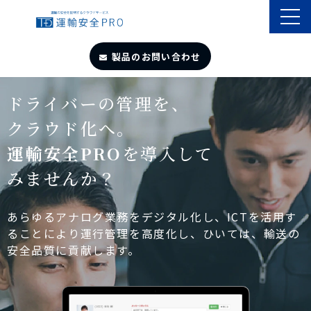
製品のお問い合わせ
TOP
ドライバーの管理を、
クラウド化へ。
導入事例
運輸安全PRO
を導入して
みませんか？
製品・サービス
自動点呼
あらゆるアナログ業務をデジタル化し、ICTを活用す
ることにより運行管理を高度化し、ひいては、輸送の
安全品質に貢献します。
遠隔点呼
お役立ちサイト