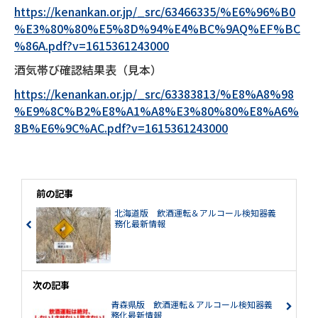
https://kenankan.or.jp/_src/63466335/%E6%96%B0
%E3%80%80%E5%8D%94%E4%BC%9AQ%EF%BC
%86A.pdf?v=1615361243000
酒気帯び確認結果表（見本）
https://kenankan.or.jp/_src/63383813/%E8%A8%98
%E9%8C%B2%E8%A1%A8%E3%80%80%E8%A6%
8B%E6%9C%AC.pdf?v=1615361243000
前の記事
北海道版 飲酒運転＆アルコール検知器義
務化最新情報
次の記事
青森県版 飲酒運転＆アルコール検知器義
務化最新情報