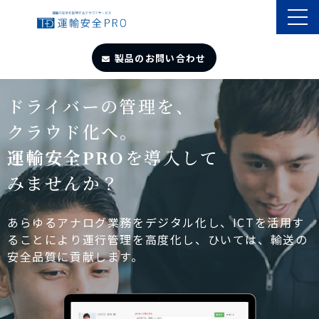
製品のお問い合わせ
TOP
ドライバーの管理を、
クラウド化へ。
導入事例
運輸安全PRO
を導入して
みませんか？
製品・サービス
自動点呼
あらゆるアナログ業務をデジタル化し、ICTを活用す
ることにより運行管理を高度化し、ひいては、輸送の
安全品質に貢献します。
遠隔点呼
お役立ちサイト