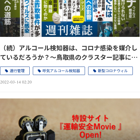
（続）アルコール検知器は、コロナ感染を媒介し
ているだろうか？～鳥取県のクラスター記事につ
いて考える～
運行管理
呼気アルコール検知器
新型コロナウィル
2022-03-14 02:20