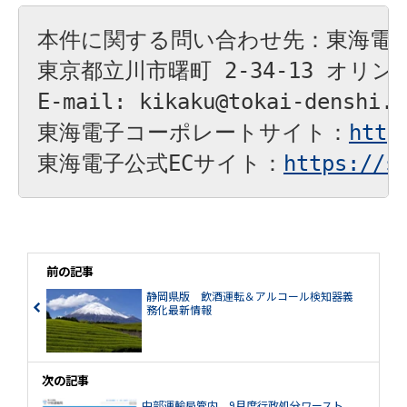
本件に関する問い合わせ先：東海電子
東京都立川市曙町 2-34-13 オリン
E-mail: kikaku@tokai-denshi.c
東海電子コーポレートサイト：
http
東海電子公式ECサイト：
https://s
前の記事
静岡県版 飲酒運転＆アルコール検知器義
務化最新情報
次の記事
中部運輸局管内、9月度行政処分ワースト