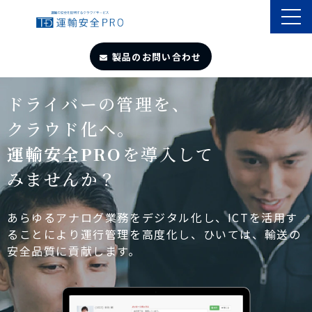
製品のお問い合わせ
TOP
ドライバーの管理を、
クラウド化へ。
導入事例
運輸安全PRO
を導入して
みませんか？
製品・サービス
自動点呼
あらゆるアナログ業務をデジタル化し、ICTを活用す
ることにより運行管理を高度化し、ひいては、輸送の
安全品質に貢献します。
遠隔点呼
お役立ちサイト