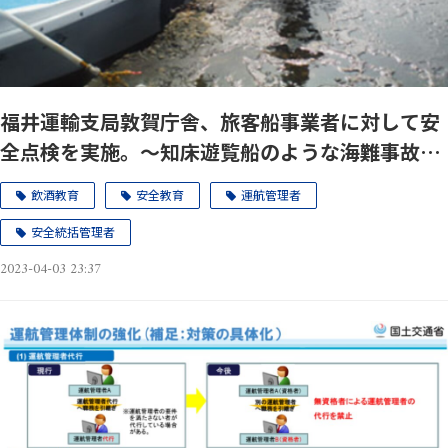
福井運輸支局敦賀庁舎、旅客船事業者に対して安
全点検を実施。～知床遊覧船のような海難事故を
発生させないために～
飲酒教育
安全教育
運航管理者
安全統括管理者
2023-04-03 23:37