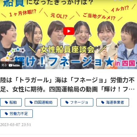
陸は「トラガール」海は「フネージョ」労働力不
足、女性に期待。四国運輸局の動画「輝け！フネ
ージョ★in 四国」のリアルさ。
船舶
四国運輸局
フネージョ
海運事業者
労働力不足
2023-03-07 23:51