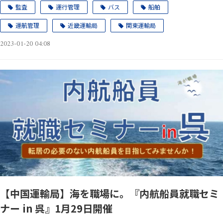
監査
運行管理
バス
船舶
運航管理
近畿運輸局
関東運輸局
2023-01-20 04:08
【中国運輸局】海を職場に。『内航船員就職セミ
ナー in 呉』1月29日開催