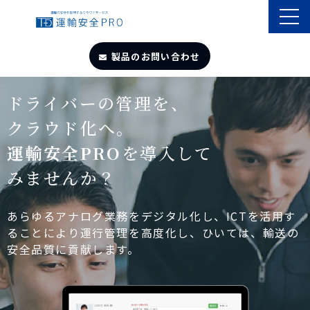
製品のお問い合わせ
TOP
ドライバーの管理を、
クラウド化へ。
導入事例
運輸安全PRO
を導入して
みませんか？
製品・サービス
自動点呼
あらゆるアナログ業務をデジタル化し、ICTを活用す
ることにより運行管理を高度化し、ひいては、輸送の
安全品質に貢献します。
遠隔点呼
お役立ちサイト