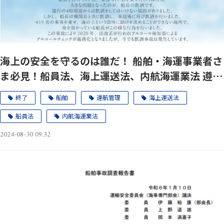
海上の安全を守るのは誰だ！ 船舶・海運事業者さ
ま必見！船員法、海上運送法、内航海運業法 遵守
していますか？9月18日(水)
終了
船舶
運航管理
海上運送法
船員法
内航海運業法
2024-08-30 09:32