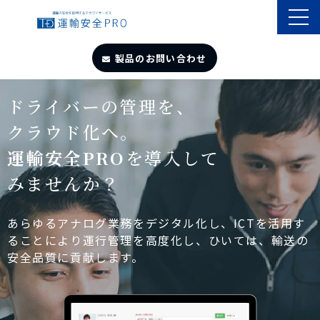
製品のお問い合わせ
TOP
ドライバーの管理を、
クラウド化へ。
導入事例
運輸安全PRO
を導入して
みませんか？
製品・サービス
自動点呼
あらゆるアナログ業務をデジタル化し、ICTを活用す
ることにより運行管理を高度化し、ひいては、輸送の
安全品質に貢献します。
遠隔点呼
お役立ちサイト