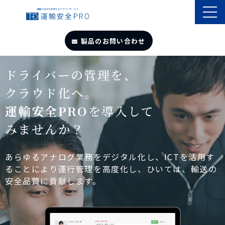
製品のお問い合わせ
TOP
ドライバーの管理を、
クラウド化へ。
導入事例
運輸安全PRO
を導入して
みませんか？
製品・サービス
自動点呼
あらゆるアナログ業務をデジタル化し、ICTを活用す
ることにより運行管理を高度化し、ひいては、輸送の
安全品質に貢献します。
遠隔点呼
お役立ちサイト