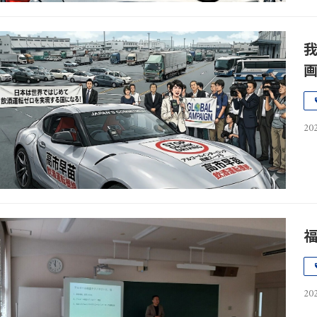
202
202