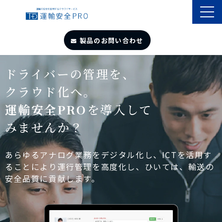
製品のお問い合わせ
TOP
ドライバーの管理を、
クラウド化へ。
導入事例
運輸安全PRO
を導入して
みませんか？
製品・サービス
自動点呼
あらゆるアナログ業務をデジタル化し、ICTを活用す
ることにより運行管理を高度化し、ひいては、輸送の
安全品質に貢献します。
遠隔点呼
お役立ちサイト