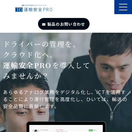
製品のお問い合わせ
TOP
ドライバーの管理を、
クラウド化へ。
導入事例
運輸安全PRO
を導入して
みませんか？
製品・サービス
自動点呼
あらゆるアナログ業務をデジタル化し、ICTを活用す
ることにより運行管理を高度化し、ひいては、輸送の
安全品質に貢献します。
遠隔点呼
お役立ちサイト