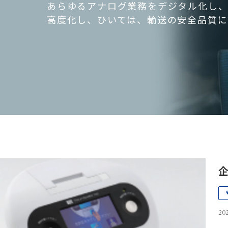
あらゆるアナログ業務をデジタル化し、
高度化し、ひいては、輸送の安全品質に
企
202