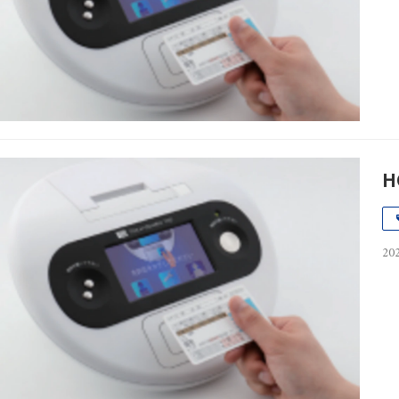
H
202