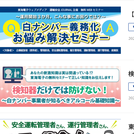
【
202
202