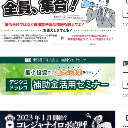
202
ー
202
～