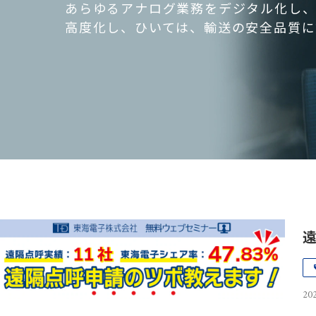
あらゆるアナログ業務をデジタル化し、
高度化し、ひいては、輸送の安全品質に
遠
202