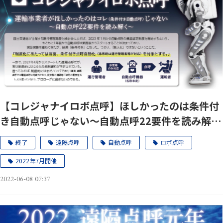
【コレジャナイロボ点呼】ほしかったのは条件付
き自動点呼じゃない～自動点呼22要件を読み解く
～7月5日（火）、21日（木
終了
遠隔点呼
自動点呼
ロボ点呼
2022年7月開催
2022-06-08 07:37