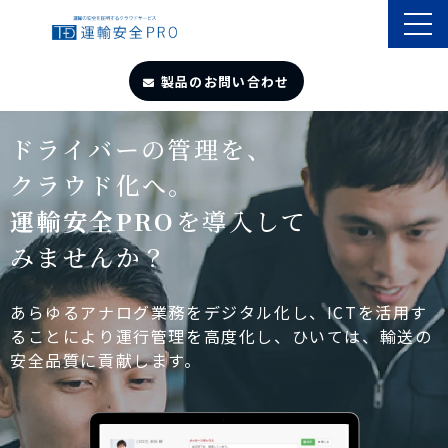
製品のお問い合わせ
TOP
ドライバーの管理を、
クラウド化へ。
導入事例
運輸安全PRO
を導入して
みませんか？
製品・サービス
自動点呼
あらゆるアナログ業務をデジタル化し、ICTを活用す
ることにより運行管理を高度化し、ひいては、輸送の
安全品質に貢献します。
遠隔点呼
お役立ちサイト