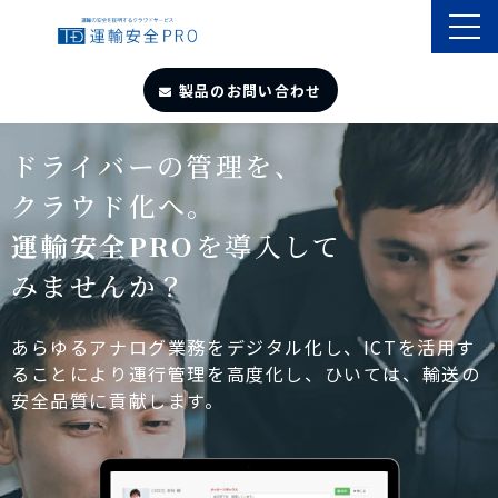
製品のお問い合わせ
TOP
ドライバーの管理を、
クラウド化へ。
導入事例
運輸安全PRO
を導入して
みませんか？
製品・サービス
自動点呼
あらゆるアナログ業務をデジタル化し、ICTを活用す
ることにより運行管理を高度化し、ひいては、輸送の
安全品質に貢献します。
遠隔点呼
お役立ちサイト