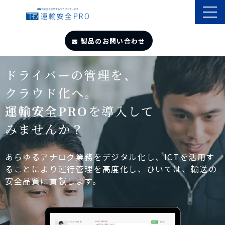
製品のお問い合わせ
TOP
ドライバーの管理を、
クラウド化へ。
導入事例
運輸安全PRO
を導入して
みませんか？
製品・サービス
自動点呼
あらゆるアナログ業務をデジタル化し、ICTを活用す
ることにより運行管理を高度化し、ひいては、輸送の
安全品質に貢献します。
遠隔点呼
お役立ちサイト