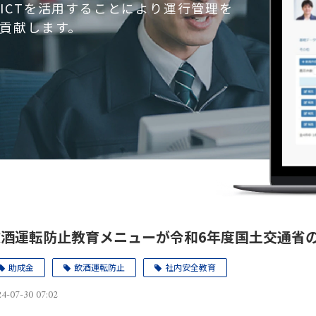
ICTを活用することにより運行管理を
貢献します。
飲酒運転防止教育メニューが令和6年度国土交通省
助成金
飲酒運転防止
社内安全教育
4-07-30 07:02