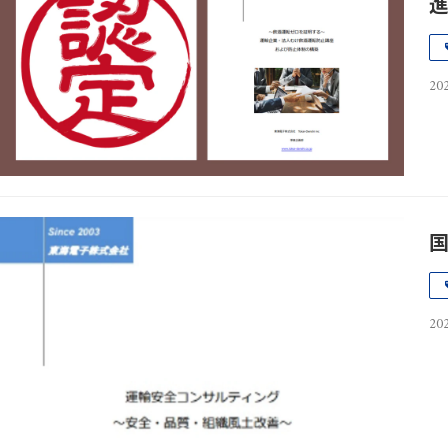
202
202