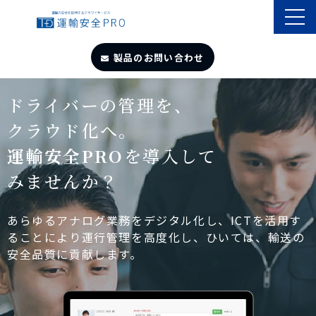
製品のお問い合わせ
TOP
ドライバーの管理を、
クラウド化へ。
導入事例
運輸安全PRO
を導入して
みませんか？
製品・サービス
自動点呼
あらゆるアナログ業務をデジタル化し、ICTを活用す
ることにより運行管理を高度化し、ひいては、輸送の
安全品質に貢献します。
遠隔点呼
お役立ちサイト