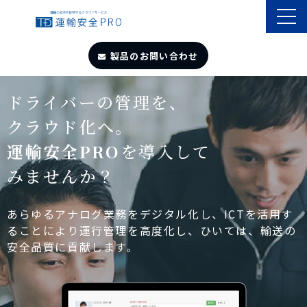
製品のお問い合わせ
TOP
ドライバーの管理を、
クラウド化へ。
導入事例
運輸安全PRO
を導入して
みませんか？
製品・サービス
自動点呼
あらゆるアナログ業務をデジタル化し、ICTを活用す
ることにより運行管理を高度化し、ひいては、輸送の
安全品質に貢献します。
遠隔点呼
お役立ちサイト