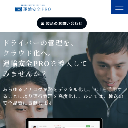
製品のお問い合わせ
TOP
ドライバーの管理を、
クラウド化へ。
導入事例
運輸安全PRO
を導入して
みませんか？
製品・サービス
自動点呼
あらゆるアナログ業務をデジタル化し、ICTを活用す
ることにより運行管理を高度化し、ひいては、輸送の
安全品質に貢献します。
遠隔点呼
お役立ちサイト