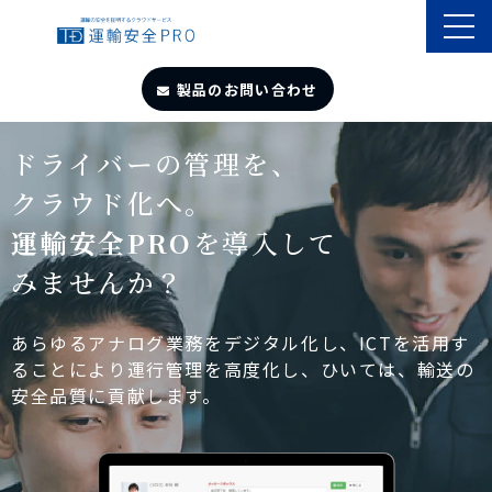
製品のお問い合わせ
TOP
ドライバーの管理を、
クラウド化へ。
導入事例
運輸安全PRO
を導入して
みませんか？
製品・サービス
自動点呼
あらゆるアナログ業務をデジタル化し、ICTを活用す
ることにより運行管理を高度化し、ひいては、輸送の
安全品質に貢献します。
遠隔点呼
お役立ちサイト