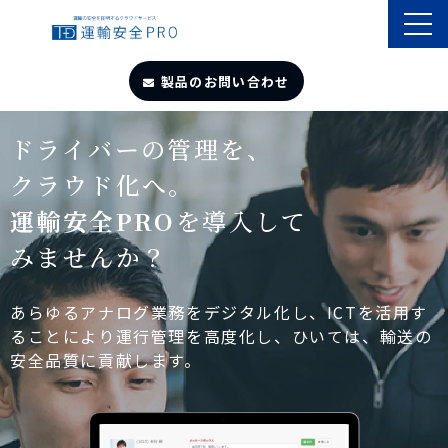
製品のお問い合わせ
TOP
ドライバーの管理を、
クラウド化へ。
導入事例
運輸安全PRO
を導入して
みませんか？
製品・サービス
自動点呼
あらゆるアナログ業務をデジタル化し、ICTを活用す
ることにより運行管理を高度化し、ひいては、輸送の
安全品質に貢献します。
遠隔点呼
お役立ちサイト