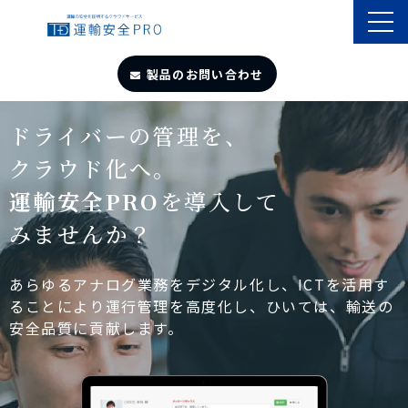
製品のお問い合わせ
TOP
ドライバーの管理を、
クラウド化へ。
導入事例
運輸安全PRO
を導入して
みませんか？
製品・サービス
自動点呼
あらゆるアナログ業務をデジタル化し、ICTを活用す
ることにより運行管理を高度化し、ひいては、輸送の
安全品質に貢献します。
遠隔点呼
お役立ちサイト