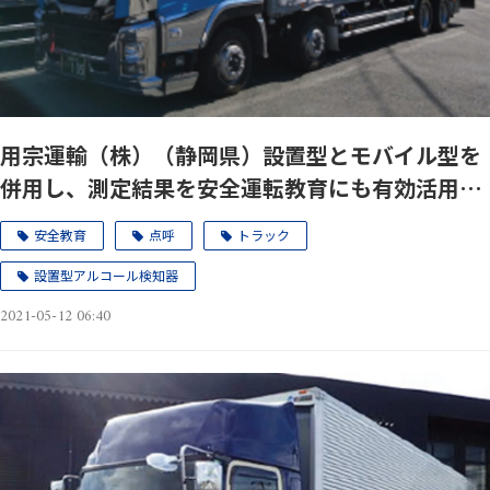
用宗運輸（株）（静岡県）設置型とモバイル型を
併用し、測定結果を安全運転教育にも有効活用！
ドライバー自身が自らの飲酒行動を見つめ直す効
安全教育
点呼
トラック
果も。
設置型アルコール検知器
2021-05-12 06:40