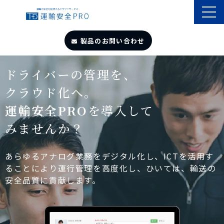
製品のお問い合わせ
TOP
ドライバーの管理を、
クラウド化へ。
導入事例
運輸安全PRO
を導入して
みませんか？
製品・サービス
自動点呼
あらゆるアナログ業務をデジタル化し、ICTを活用す
ることにより運行管理を高度化し、ひいては、輸送の
安全品質に貢献します。
遠隔点呼
お役立ちサイト