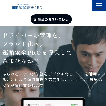
製品のお問い合わせ
TOP
ドライバーの管理を、
クラウド化へ。
導入事例
運輸安全PRO
を導入して
みませんか？
製品・サービス
自動点呼
あらゆるアナログ業務をデジタル化し、ICTを活用す
ることにより運行管理を高度化し、ひいては、輸送の
安全品質に貢献します。
遠隔点呼
お役立ちサイト