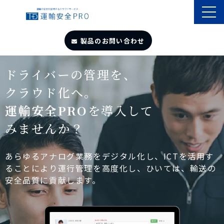
製品のお問い合わせ
TOP
ドライバーの管理を、
クラウド化へ。
導入事例
運輸安全PRO
を導入して
みませんか？
製品・サービス
自動点呼
あらゆるアナログ業務をデジタル化し、ICTを活用す
ることにより運行管理を高度化し、ひいては、輸送の
安全品質に貢献します。
遠隔点呼
お役立ちサイト