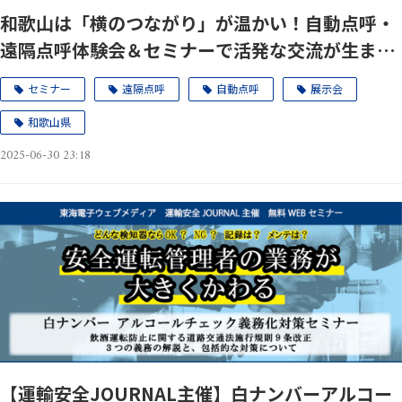
和歌山は「横のつながり」が温かい！自動点呼・
遠隔点呼体験会＆セミナーで活発な交流が生まれ
ました
セミナー
遠隔点呼
自動点呼
展示会
和歌山県
2025-06-30 23:18
【運輸安全JOURNAL主催】白ナンバーアルコー