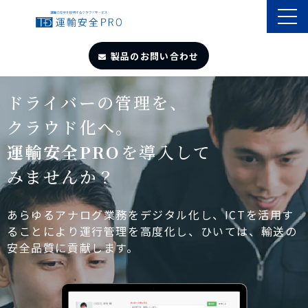
製品のお問い合わせ
TOP
ドライバーの管理を、
クラウド化へ。
導入事例
運輸安全PRO
を導入して
みませんか？
製品・サービス
自動点呼
あらゆるアナログ業務をデジタル化し、ICTを活用す
ることにより運行管理を高度化し、ひいては、輸送の
安全品質に貢献します。
遠隔点呼
お役立ちサイト