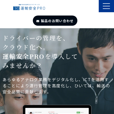
製品のお問い合わせ
TOP
ドライバーの管理を、
クラウド化へ。
導入事例
運輸安全PRO
を導入して
みませんか？
製品・サービス
自動点呼
あらゆるアナログ業務をデジタル化し、ICTを活用す
ることにより運行管理を高度化し、ひいては、輸送の
安全品質に貢献します。
遠隔点呼
お役立ちサイト