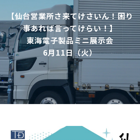
【仙台営業所さ来てけさいん！困り
事あれば言ってけらい！】
東海電子製品ミニ展示会
6月11日（火）