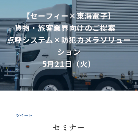
【セーフィー×東海電子】
貨物・旅客業界向けのご提案　
点呼システム×防犯カメラソリュー
ション
5月21日（火）
ツイート
セミナー