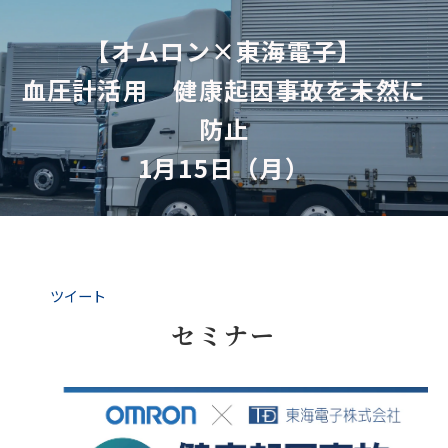
【オムロン×東海電子】
血圧計活用　健康起因事故を未然に
防止
1月15日（月）
ツイート
セミナー