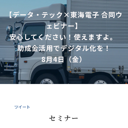
【データ・テック×東海電子 合同ウ
ェビナー】
安心してください！使えますよ。 
助成金活用でデジタル化を！
8月4日（金）
ツイート
セミナー