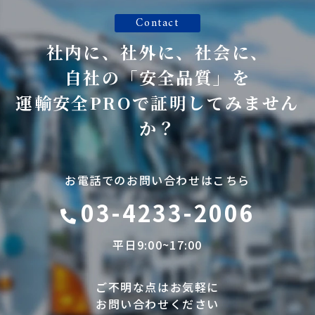
Contact
社内に、社外に、社会に、
自社の「安全品質」を
運輸安全PROで証明してみません
か？
お電話でのお問い合わせはこちら
03-4233-2006
平日9:00~17:00
ご不明な点はお気軽に
お問い合わせください