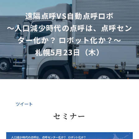
遠隔点呼VS自動点呼ロボ
～人口減少時代の点呼は、点呼セン
ター化か？ ロボット化か？～
札幌5月23日（木）
ツイート
セミナー