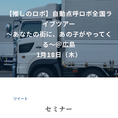
【推しのロボ】自動点呼ロボ全国ラ
イブツアー
～あなたの街に、あの子がやってく
る～＠広島
1月18日（木）
ツイート
セミナー