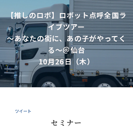
【推しのロボ】ロボット点呼全国ラ
イブツアー
～あなたの街に、あの子がやってく
る～＠仙台
10月26日（木）
ツイート
セミナー